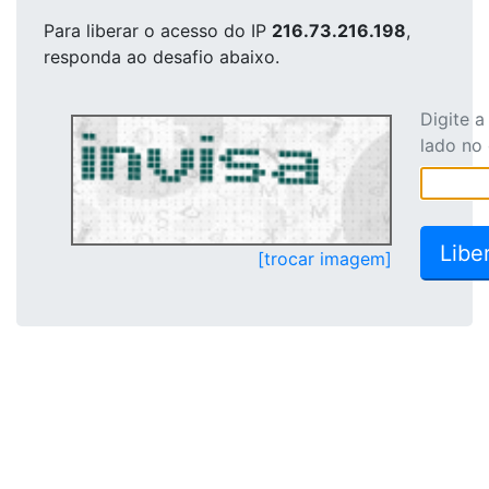
Para liberar o acesso
do IP
216.73.216.198
,
responda ao desafio abaixo.
Digite 
lado no
[trocar imagem]