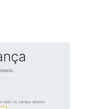
ança
nosco.
ao lado no campo abaixo