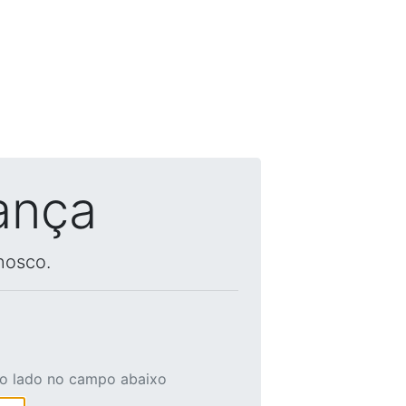
ança
nosco.
ao lado no campo abaixo